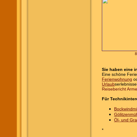
8
Sie haben eine i
Eine schöne Feri
Ferienwohnung
od
Urlaub
serlebnisse
Reisebericht Arm
Für Technikinter
Bockwindmüh
Gölitzenmüh
Öl- und Gr
*