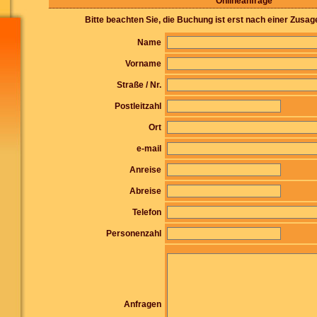
Onlineanfrage
Bitte beachten Sie, die Buchung ist erst nach einer Zusag
Name
Vorname
Straße / Nr.
Postleitzahl
Ort
e-mail
Anreise
Abreise
Telefon
Personenzahl
Anfragen