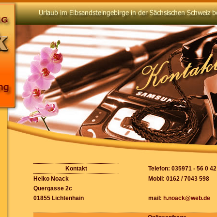
Kontakt
Telefon: 035971 - 56 0 42
Heiko Noack
Mobil: 0162 / 7043 598
Quergasse 2c
01855 Lichtenhain
mail:
h.noack@web.de